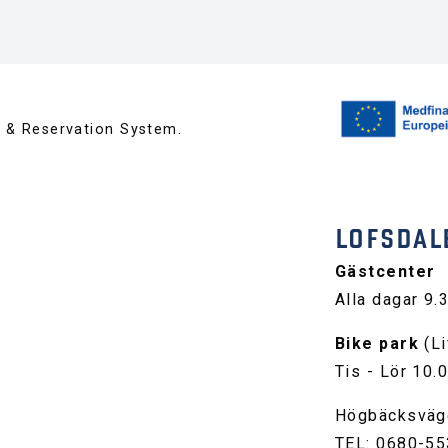
™ & Reservation System.
LOFSDAL
Gästcenter
Alla dagar 9.
Bike park
(Li
Tis - Lör 10.
Högbäcksväg
TEL: 0680-55