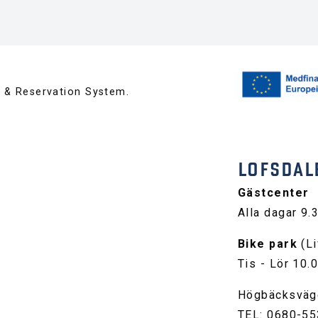
™ & Reservation System.
LOFSDAL
Gästcenter
Alla dagar 9.
Bike park
(Li
Tis - Lör 10.
Högbäcksväg
TEL: 0680-55