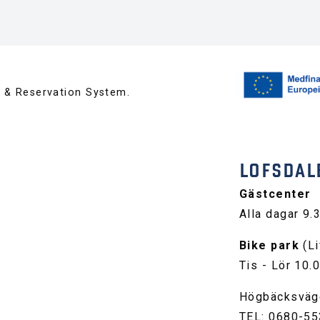
™ & Reservation System.
LOFSDAL
Gästcenter
Alla dagar 9.
Bike park
(Li
Tis - Lör 10.
Högbäcksväg
TEL: 0680-55