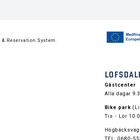
™ & Reservation System.
LOFSDAL
Gästcenter
Alla dagar 9.
Bike park
(Li
Tis - Lör 10.
Högbäcksväg
TEL: 0680-55