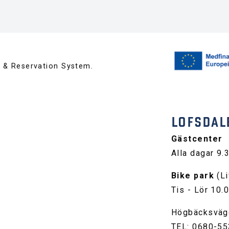
™ & Reservation System.
LOFSDAL
Gästcenter
Alla dagar 9.
Bike park
(Li
Tis - Lör 10.
Högbäcksväg
TEL: 0680-55